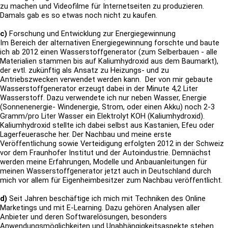
zu machen und Videofilme für Internetseiten zu produzieren.
Damals gab es so etwas noch nicht zu kaufen.
c)
Forschung und Entwicklung zur Energiegewinnung
Im Bereich der alternativen Energiegewinnung forschte und baute
ich ab 2012 einen Wasserstoffgenerator (zum Selberbauen - alle
Materialien stammen bis auf Kaliumhydroxid aus dem Baumarkt),
der evtl. zukünftig als Ansatz zu Heizungs- und zu
Antriebszwecken verwendet werden kann. Der von mir gebaute
Wasserstoffgenerator erzeugt dabei in der Minute 4,2 Liter
Wasserstoff. Dazu verwendete ich nur neben Wasser, Energie
(Sonnenenergie- Windenergie, Strom, oder einen Akku) noch 2-3
Gramm/pro Liter Wasser ein Elektrolyt KOH (Kaliumhydroxid).
Kaliumhydroxid stellte ich dabei selbst aus Kastanien, Efeu oder
Lagerfeuerasche her. Der Nachbau und meine erste
Veröffentlichung sowie Verteidigung erfolgten 2012 in der Schweiz
vor dem Fraunhofer Institut und der Autoindustrie. Demnächst
werden meine Erfahrungen, Modelle und Anbauanleitungen für
meinen Wasserstoffgenerator jetzt auch in Deutschland durch
mich vor allem für Eigenheimbesitzer zum Nachbau veröffentlicht.
d)
Seit Jahren beschäftige ich mich mit Techniken des Online
Marketings und mit E-Learning. Dazu gehören Analysen aller
Anbieter und deren Softwarelösungen, besonders
Anwendungsmöglichkeiten und Unabhängigkeitsaspekte stehen