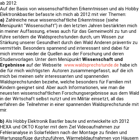
ab 2012:
Auf der Basis von wissenschaftlichen Erkenntnissen und als Hobby
Elektronikbastler befasste ich mich ab 2012 mit vier Themen:
a)
Zahlreiche neue wissenschaftliche Erkenntnisse (siehe
Menüpunkt
"Wissenschaft"
) in den
letzten Jahren bestärkten mich
in meiner Auffassung, etwas auch für das Gemeinwohl zu tun und
führe seitdem die Waldsprechstunden durch, um Wissen zur
Stärkung unserer Gesundheit durch den Wald Anderen präventiv zu
vermitteln.
Besonders spannend und interessant sind dabei für
mich immer wieder die
Quellen aus der Forschung und deren
Studienvorlagen. Unter dem
Menüpunkt
Wissenschaft und
Ergebnisse
auf der Webseite
www.waldsprechstunde.de
habe ich
die für mich wichtigsten Autoren zusammengefasst, auf die ich
mich bei meinen sehr interessanten und spannenden
Waldsprechstunden beziehe, welche besonders für Familien mit
Kindern geeignet sind. Aber auch Informationen, wie man die
neuesten wissenschaftlichen Forschungsergebnisse aus dem Wald
in der Wirtschaft selbst nutzt und im Militär einsetzt, all das
erfahren die Teilnehmer in einer spannenden Waldsprechstunde mit
mir.
b)
Als Hobby Elektronik Bastler baute und entwickelte ich 2012
HEXA und OKTO Kopter mit dem Ziel Videoaufnahmen zur
Fehleranalyse in Solarfeldern nach der Montage zu finden und
Wartungspflüge durchzuführen, Wärmebildaufnahmen von Häusern