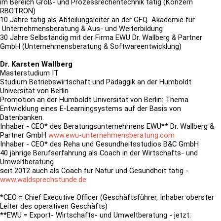
im Bereich Groß- und Prozessrechentechnik tätig (Konzern
RBOTRON)
10 Jahre tätig als Abteilungsleiter an der GFQ Akademie für
Unternehmensberatung & Aus- und Weiterbildung
30 Jahre Selbständig mit der Firma EWU Dr. Wallberg & Partner
GmbH (Unternehmensberatung & Softwareentwicklung)
Dr. Karsten Wallberg
Masterstudium IT
Studium Betriebswirtschaft und Pädaggik an der Humboldt
Universität von Berlin
Promotion an der Humboldt Universität von Berlin: Thema
Entwicklung eines E-Learningsystems auf der Basis von
Datenbanken.
Inhaber - CEO* des Beratungsunternehmens EWU** Dr. Wallberg &
Partner GmbH
www.ewu-unternehmensberatung.com
Inhaber - CEO* des Reha und Gesundheitsstudios B&C GmbH
40 jährige Berufserfahrung als Coach in der Wirtschafts- und
Umweltberatung
seit 2012 auch als Coach für Natur und Gesundheit tätig -
www.waldsprechstunde.de
*CEO = Chief Executive Officer (Geschäftsführer, Inhaber oberster
Leiter des operativen Geschäfts)
**EWU = Export- Wirtschafts- und Umweltberatung - jetzt: